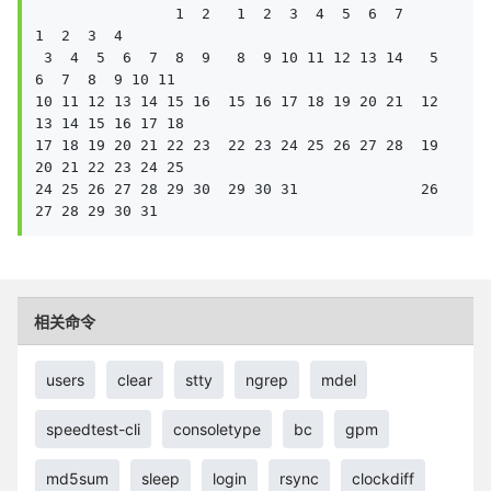
                1  2   1  2  3  4  5  6  7            
1  2  3  4

 3  4  5  6  7  8  9   8  9 10 11 12 13 14   5  
6  7  8  9 10 11

10 11 12 13 14 15 16  15 16 17 18 19 20 21  12 
13 14 15 16 17 18

17 18 19 20 21 22 23  22 23 24 25 26 27 28  19 
20 21 22 23 24 25

24 25 26 27 28 29 30  29 30 31              26 
27 28 29 30 31  
相关命令
users
clear
stty
ngrep
mdel
speedtest-cli
consoletype
bc
gpm
md5sum
sleep
login
rsync
clockdiff