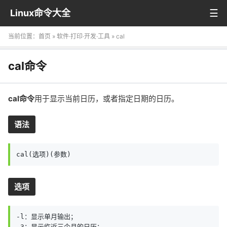
Linux命令大全
当前位置：
首页
»
软件·打印·开发·工具
» cal
cal命令
cal命令
用于显示当前日历，或者指定日期的日历。
语法
cal(选项)(参数)
选项
-l：显示单月输出；

-3：显示临近三个月的日历；
