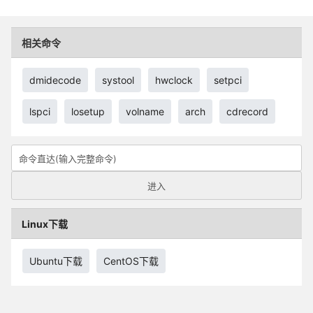
相关命令
dmidecode
systool
hwclock
setpci
lspci
losetup
volname
arch
cdrecord
Linux下载
Ubuntu下载
CentOS下载