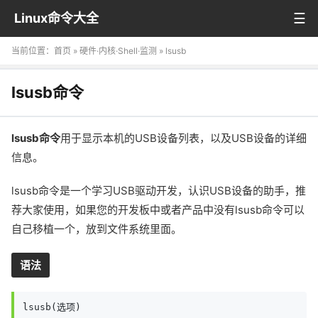
Linux命令大全
当前位置：
首页
»
硬件·内核·Shell·监测
» lsusb
lsusb命令
lsusb命令
用于显示本机的USB设备列表，以及USB设备的详细
信息。
lsusb命令是一个学习USB驱动开发，认识USB设备的助手，推
荐大家使用，如果您的开发板中或者产品中没有lsusb命令可以
自己移植一个，放到文件系统里面。
语法
lsusb(选项)