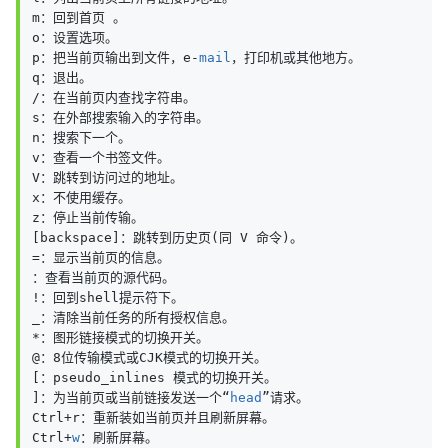
m：回到首页 。

o：设置选项。

p：把当前页输出到文件，e-
mail
，打印机或其他地方。

q：退出。

/：在当前页内查找字符串。

s：在外部搜索输入的字符串。

n：搜索下一个。

v：查看一个书签文件。

V：跳转到访问过的地址。

x：不使用缓存。

z：停止当前传输。

[backspace]：跳转到历史页(同 V 命令)。

=：显示当前页的信息。

：查看当前页的源代码。

!：回到shell提示符下。

_：清除当前任务的所有授权信息。

*：图形链接模式的切换开关。

@：8位传输模式或CJK模式的切换开关。

[：pseudo_inlines 模式的切换开关。

]：为当前页或当前链接发送一个“
head
”请求。

Ctrl+r：重新装如当前页并且刷新屏幕。

Ctrl+
w
：刷新屏幕。
