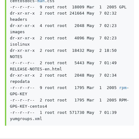
centosdocs-
man
.css

-r--r--r--  9 root root  18009 Mar  1  2005 GPL

dr-xr-xr-x  2 root root 241664 May  7 02:32 
headers

dr-xr-xr-x  4 root root   2048 May  7 02:23 
images

dr-xr-xr-x  2 root root   4096 May  7 02:23 
isolinux

dr-xr-xr-x  2 root root  18432 May  2 18:50 
NOTES

-r--r--r--  2 root root   5443 May  7 01:49 
RELEASE-NOTES-en.html

dr-xr-xr-x  2 root root   2048 May  7 02:34 
repodata

-r--r--r--  9 root root   1795 Mar  1  2005 
rpm
-
GPG-KEY

-r--r--r--  2 root root   1795 Mar  1  2005 RPM-
GPG-KEY-centos4

-r--r--r--  1 root root 571730 May  7 01:39 
yumgroups.xml