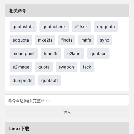
相关命令
quotastats
quotacheck
e2fsck
repquota
edquota
mke2fs
findfs
mkfs
sync
mountpoint
tune2fs
e2label
quotaon
e2image
quota
swapon
fsck
dumpe2fs
quotaoff
Linux下载