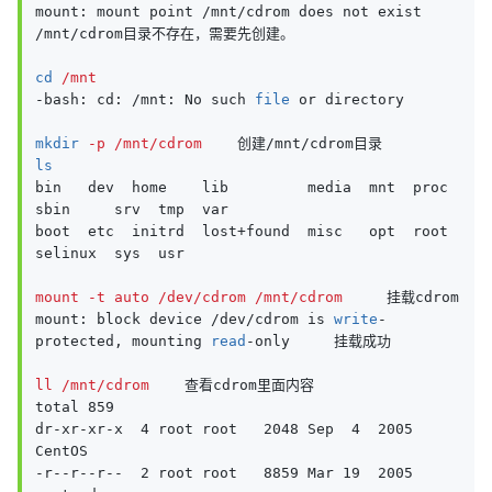
mount: mount point /mnt/cdrom does not exist           
/mnt/cdrom目录不存在，需要先创建。

cd
 /mnt
-bash: cd: /mnt: No such 
file
 or directory

mkdir
 -p /mnt/cdrom
ls
bin   dev  home    lib         media  mnt  proc  
sbin     srv  tmp  var

boot  etc  initrd  lost+found  misc   opt  root  
selinux  sys  usr

mount -t auto /dev/cdrom /mnt/cdrom
     挂载cdrom

mount: block device /dev/cdrom is 
write
-
protected, mounting 
read
-only     挂载成功

ll /mnt/cdrom
    查看cdrom里面内容

total 859

dr-xr-xr-x  4 root root   2048 Sep  4  2005 
CentOS

-r--r--r--  2 root root   8859 Mar 19  2005 