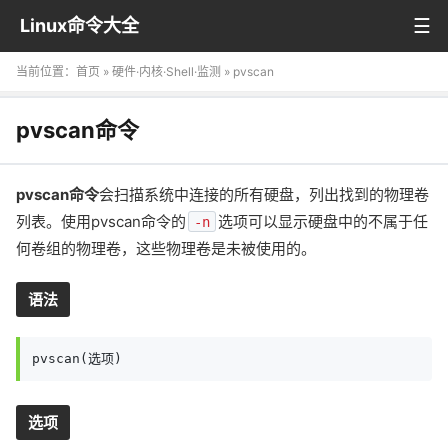
Linux命令大全
当前位置：
首页
»
硬件·内核·Shell·监测
» pvscan
pvscan命令
pvscan命令
会扫描系统中连接的所有硬盘，列出找到的物理卷
列表。使用pvscan命令的
选项可以显示硬盘中的不属于任
-n
何卷组的物理卷，这些物理卷是未被使用的。
语法
pvscan(选项)
选项