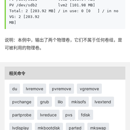
PV /dev/sdb2         lvm2 [101.98 MB]  

Total: 2 [203.92 MB] / in use: 0 [0   ] / in no 
VG: 2 [203.92  

MB] 
说明：本例中，输出了两个物理卷，它们不属于任何卷组，是
可被利用的物理卷。
相关命令
du
lvremove
pvremove
vgremove
pvchange
grub
lilo
mkisofs
lvextend
partprobe
lvreduce
pvs
fdisk
lvdisplay
mkbootdisk
parted
mkswap