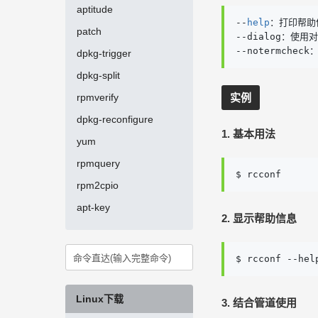
aptitude
--
help
：打印帮助
patch
--dialog：使用
--notermch
dpkg-trigger
dpkg-split
rpmverify
实例
dpkg-reconfigure
1. 基本用法
yum
rpmquery
$ rcconf
rpm2cpio
apt-key
2. 显示帮助信息
$ rcconf --hel
Linux下载
3. 结合管道使用