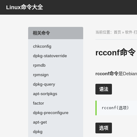
Linux命令大全
当前位置：
首页
»
软件·
相关命令
chkconfig
rcconf命令
dpkg-statoverride
rpmdb
rcconf命令
是Deb
rpmsign
dpkg-query
语法
apt-sortpkgs
factor
rcconf(选项)
dpkg-preconfigure
apt-get
选项
dpkg