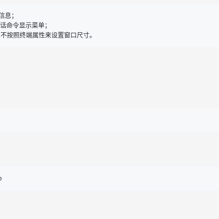
信息；

对话命令显示菜单；

eck：不按照终端属性来设置窗口尺寸。
p