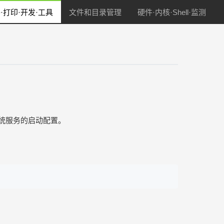
·打印·开发·工具
文件和目录管理
硬件·内核·Shell·监测
下系统服务的启动配置。