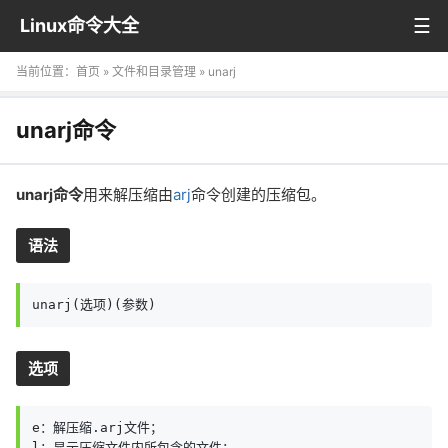
Linux命令大全
当前位置：
首页
»
文件和目录管理
» unarj
unarj命令
unarj命令
用来解压缩由
arj
命令创建的压缩包。
语法
unarj(选项)(参数)
选项
e：解压缩.arj文件；

l：显示压缩文件内所包含的文件；
