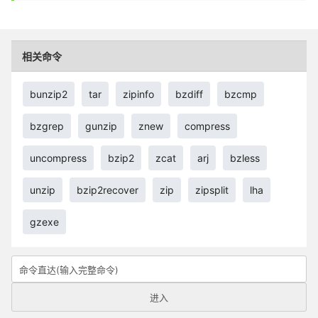
相关命令
bunzip2
tar
zipinfo
bzdiff
bzcmp
bzgrep
gunzip
znew
compress
uncompress
bzip2
zcat
arj
bzless
unzip
bzip2recover
zip
zipsplit
lha
gzexe