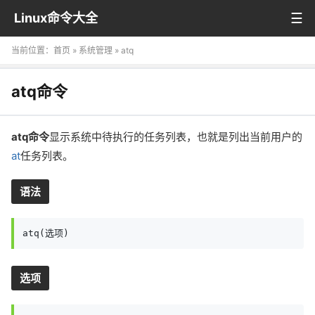
Linux命令大全
当前位置：
首页
»
系统管理
» atq
atq命令
atq命令
显示系统中待执行的任务列表，也就是列出当前用户的
at
任务列表。
语法
atq(选项)
选项