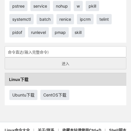
pstree
service
nohup
w
pkill
systemctl
batch
renice
ipcrm
telint
pidof
runlevel
pmap
skill
Linux下载
Ubuntu下载
CentOS下载
Linux命令大全
关于/联系
收藏本站请使用Ctrl+D
Shell脚本