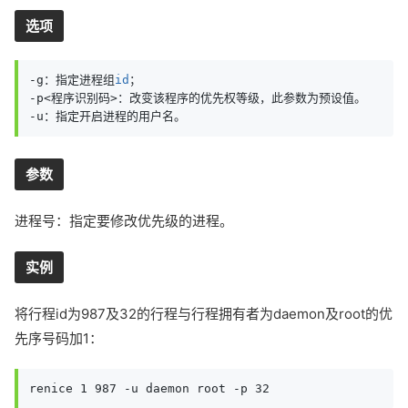
选项
-g：指定进程组
id
；

-p<程序识别码>：改变该程序的优先权等级，此参数为预设值。

-u：指定开启进程的用户名。
参数
进程号：指定要修改优先级的进程。
实例
将行程id为987及32的行程与行程拥有者为daemon及root的优
先序号码加1：
renice 1 987 -u daemon root -p 32