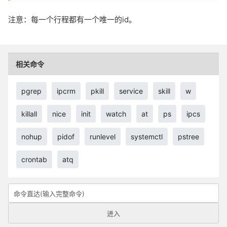
注意：每一个行程都有一个唯一的id。
相关命令
pgrep
ipcrm
pkill
service
skill
w
killall
nice
init
watch
at
ps
ipcs
nohup
pidof
runlevel
systemctl
pstree
crontab
atq