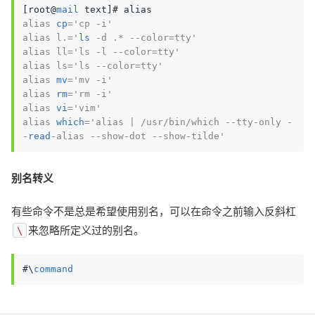
[root@
mail
alias 
cp
='cp -i'

alias l.='
ls
 -d .* --color=tty'

alias ll='ls -l --color=tty'

alias ls='ls --color=tty'

alias 
mv
='mv -i'

alias 
rm
='rm -i'

alias 
vi
='vim'

alias 
which
='alias | /usr/bin/which --tty-only -
-
read
-alias --show-dot --show-tilde'
别名转义
有些命令不是总是希望使用别名，可以在命令之前输入反斜杠
来忽略所定义过的别名。
\
#\
command