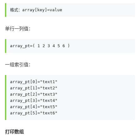
格式：array[key]=value
单行一列值：
array_pt=( 1 2 3 4 5 6 )
一组索引值：
array_pt[0]="text1"

array_pt[1]="text2"

array_pt[2]="text3"

array_pt[3]="text4"

array_pt[4]="text5"

打印数组