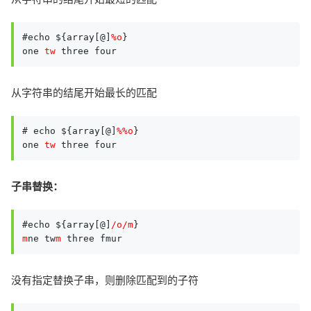
#echo ${array[@]
%o
}

one 
tw
 three four
从字符串的结尾开始最长的匹配
# echo ${array[@]
%%o
}

one 
tw
子串替换：
#echo ${array[@]
/o/m
m
ne tw
m
 three fmur
没有指定替换子串，则删除匹配到的子符