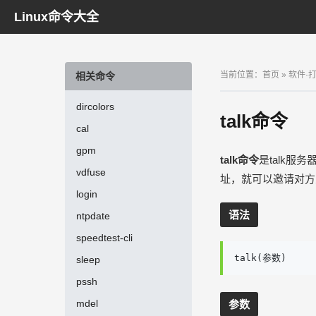
Linux命令大全
当前位置：
首页
»
软件·
相关命令
dircolors
talk命令
cal
gpm
talk命令
是talk服
vdfuse
址，就可以邀请对方
login
语法
ntpdate
speedtest-cli
talk(参数)
sleep
pssh
mdel
参数