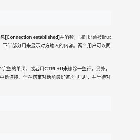
信息
[Connection established]
并响铃，同时屏幕被linux
容，下半部分用来显示对方输入的内容。两个用户可以同
个完整的单词，或者用
CTRL+U
来删除一整行，另外，
中断连接，但在结束对话前最好道声“再见”，并等待对