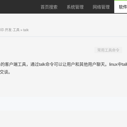
首页搜索
系统管理
网络管理
软件
打印·开发·工具
» talk
常用工具命令
务器的客户端工具，通过talk命令可以让用户和其他用户聊天。linux
交谈。