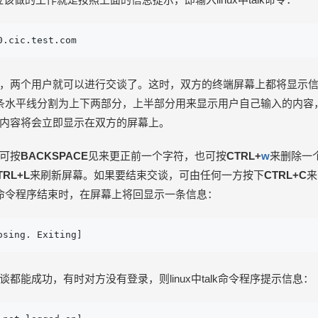
0.cic.test.com
，两个用户就可以进行交谈了。这时，双方的终端屏幕上都将显示
以一条水平线分割为上下两部分，上半部分用来显示用户自己输入的内
内容将会立即显示在双方的屏幕上。
可按
BACKSPACE
见来更正前一个字符，也可按
CTRL+
w
来删除一
TRL+L
来刷新屏幕。如果要结束交谈，可由任何一方按下
CTRL+C
来
talk命令程序结束时，在屏幕上将回显示一条信息：
osing. Exiting]
都能成功，有时对方没有登录，则linux中talk命令程序提示信息：