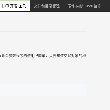
·打印·开发·工具
文件和目录管理
硬件·内核·Shell·监测
中talk命令参数程序的使用很简单，只要知道交谈对象的地