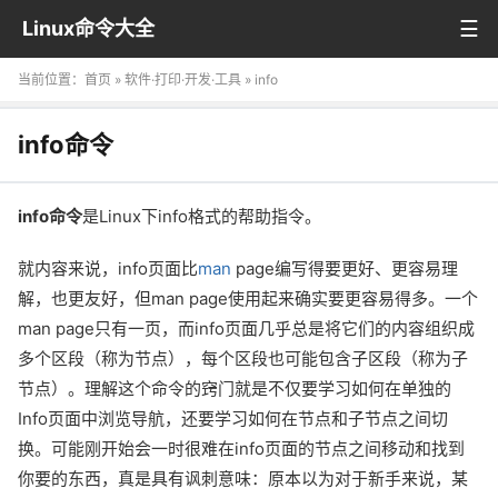
Linux命令大全
当前位置：
首页
»
软件·打印·开发·工具
» info
info命令
info命令
是Linux下info格式的帮助指令。
就内容来说，info页面比
man
page编写得要更好、更容易理
解，也更友好，但man page使用起来确实要更容易得多。一个
man page只有一页，而info页面几乎总是将它们的内容组织成
多个区段（称为节点），每个区段也可能包含子区段（称为子
节点）。理解这个命令的窍门就是不仅要学习如何在单独的
Info页面中浏览导航，还要学习如何在节点和子节点之间切
换。可能刚开始会一时很难在info页面的节点之间移动和找到
你要的东西，真是具有讽刺意味：原本以为对于新手来说，某