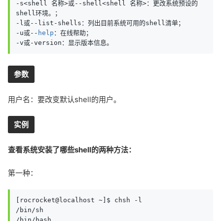
-s<shell 名称>或--shell<shell 名称>：更改系统预设的
shell环境。；

-l或--list-shells：列出目前系统可用的shell清单；

-u或--
help
：在线帮助；

-v或-version：显示版本信息。
参数
用户名：要改变默认shell的用户。
实例
查看系统安装了哪些shell的两种方法：
第一种：
[rocrocket@localhost ~]$ chsh -l

/bin/sh

/bin/bash
