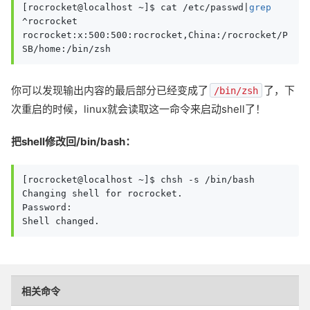
[rocrocket@localhost ~]$ cat /etc/passwd|
grep
^rocrocket

rocrocket:x:500:500:rocrocket,China:/rocrocket/P
SB/home:/bin/zsh
你可以发现输出内容的最后部分已经变成了
了，下
/bin/zsh
次重启的时候，linux就会读取这一命令来启动shell了！
把shell修改回/bin/bash：
[rocrocket@localhost ~]$ chsh -s /bin/bash

Changing shell for rocrocket.

Password:

Shell changed.
相关命令