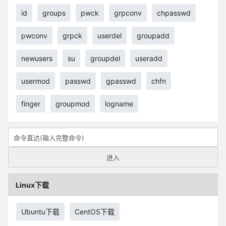
id
groups
pwck
grpconv
chpasswd
pwconv
grpck
userdel
groupadd
newusers
su
groupdel
useradd
usermod
passwd
gpasswd
chfn
finger
groupmod
logname
Linux下载
Ubuntu下载
CentOS下载