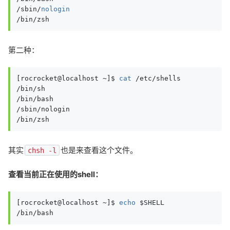
/sbin/
nologin
/bin/zsh
第二种：
[rocrocket@localhost ~]$ 
cat
 /etc/shells

/bin/sh

/bin/bash

/sbin/nologin

/bin/zsh
其实
也是来查看这个文件。
chsh -l
查看当前正在使用的shell：
[rocrocket@localhost ~]$ 
echo
 $SHELL

/bin/bash