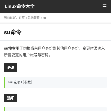
Linux命令大全
当前位置：
首页
»
系统管理
» su
su命令
su命令
用于切换当前用户身份到其他用户身份，变更时须输入
所要变更的用户帐号与密码。
语法
su(选项)(参数)
选项