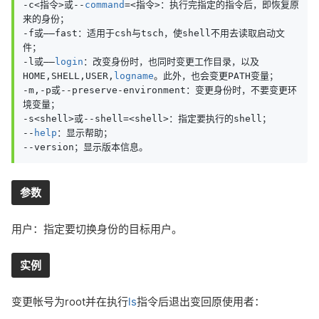
-c<指令>或--
command
=<指令>：执行完指定的指令后，即恢复原
来的身份；

-f或——fast：适用于csh与tsch，使shell不用去读取启动文
件；

-l或——
login
：改变身份时，也同时变更工作目录，以及
HOME,SHELL,USER,
logname
。此外，也会变更PATH变量；

-m,-p或--preserve-environment：变更身份时，不要变更环
境变量；

-s<shell>或--shell=<shell>：指定要执行的shell；

--
help
：显示帮助；

--version；显示版本信息。
参数
用户：指定要切换身份的目标用户。
实例
变更帐号为root并在执行
ls
指令后退出变回原使用者：