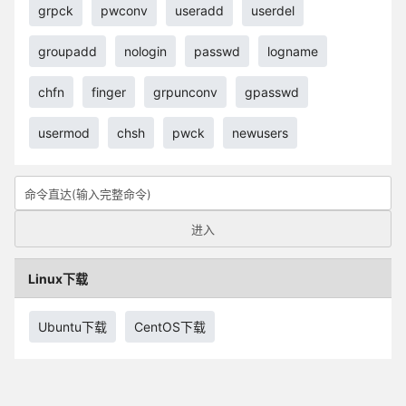
grpck
pwconv
useradd
userdel
groupadd
nologin
passwd
logname
chfn
finger
grpunconv
gpasswd
usermod
chsh
pwck
newusers
Linux下载
Ubuntu下载
CentOS下载