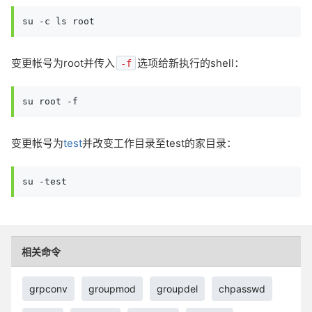
su -c ls root
变更帐号为root并传入
选项给新执行的shell：
-f
su root -f
变更帐号为
test
并改变工作目录至test的家目录：
su -test
相关命令
grpconv
groupmod
groupdel
chpasswd