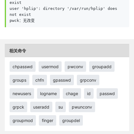
exist

user 'hplip': directory '/var/run/hplip' does 
not exist

pwck：无改变
相关命令
chpasswd
usermod
pwconv
groupadd
groups
chfn
gpasswd
grpconv
newusers
logname
chage
id
passwd
grpck
useradd
su
pwunconv
groupmod
finger
groupdel