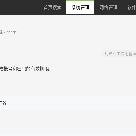
首页搜索
系统管理
网络管理
软件
理
» chage
用户和工作组管
改帐号和密码的有效期限。
用户名