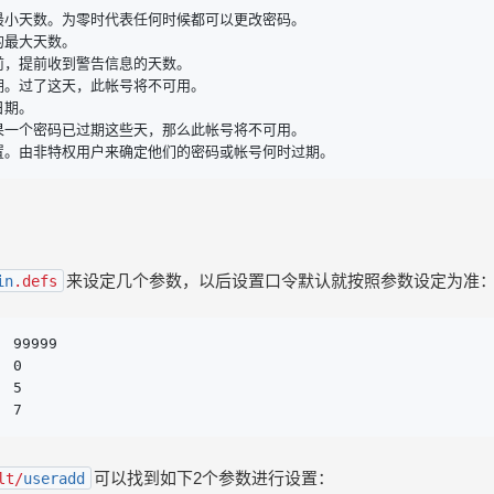
最小天数。为零时代表任何时候都可以更改密码。

最大天数。

，提前收到警告信息的天数。

期。过了这天，此帐号将不可用。

期。

果一个密码已过期这些天，那么此帐号将不可用。

置。由非特权用户来确定他们的密码或帐号何时过期。
来设定几个参数，以后设置口令默认就按照参数设定为准
in
.defs
 99999

 0

 5

  7
可以找到如下2个参数进行设置：
lt/
useradd