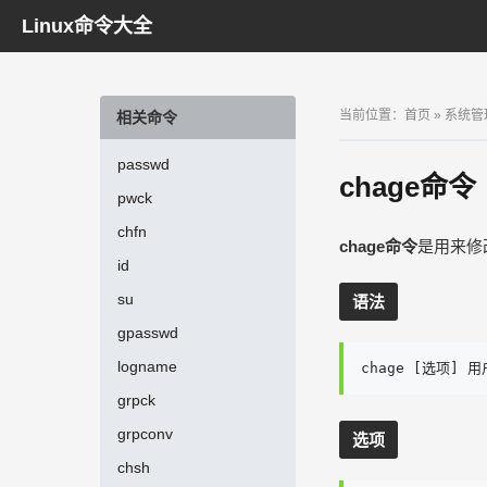
Linux命令大全
当前位置：
首页
»
系统管
相关命令
passwd
chage命令
pwck
chfn
chage命令
是用来修
id
su
语法
gpasswd
logname
chage [选项] 
grpck
grpconv
选项
chsh