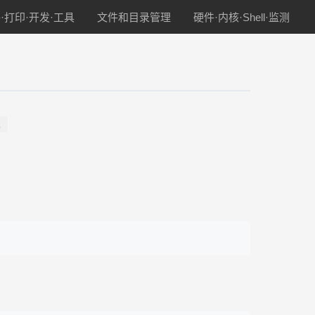
·打印·开发·工具
文件和目录管理
硬件·内核·Shell·监测
理