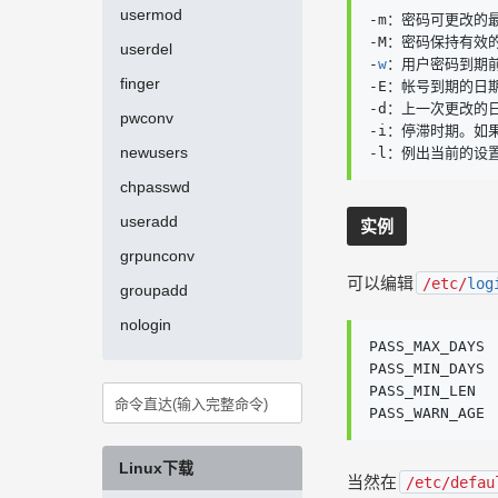
usermod
-m：密码可更改的
-M：密码保持有效的
userdel
-
w
：用户密码到期前
finger
-E：帐号到期的日
-d：上一次更改的日
pwconv
-i：停滞时期。如
newusers
-l：例出当前的设
chpasswd
useradd
实例
grpunconv
可以编辑
/etc/
log
groupadd
nologin
PASS_MAX_DAYS  
PASS_MIN_DAYS  
PASS_MIN_LEN   
PASS_WARN_AGE 
Linux下载
当然在
/etc/defau