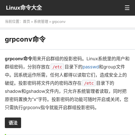
Linux命令大全
当前位置：
首页
»
系统管理
» grpconv
grpconv命令
grpconv命令
用来开启群组的投影密码。Linux系统里的用户和
群组密码，分别存放在
目录下的
passwd
和group文件
/etc
中。因系统运作所需，任何人都得以读取它们，造成安全上的
破绽。投影密码将文件内的密码改存在
目录下的
/etc
shadow和gshadow文件内，只允许系统管理者读取，同时把
原密码置换为"x"字符。投影密码的功能可随时开启或关闭，您
只需执行grpconv指令就能开启群组投影密码。
语法