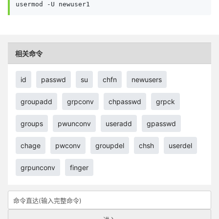
usermod -U newuser1
相关命令
id
passwd
su
chfn
newusers
groupadd
grpconv
chpasswd
grpck
groups
pwunconv
useradd
gpasswd
chage
pwconv
groupdel
chsh
userdel
grpunconv
finger